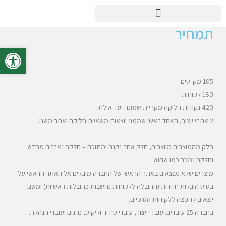
לתוכן
ינואר 5, 2021
10:44 Am
אין תגובות
ערן
תמחיר
פתח סרגל 
105 מק"טים
180 לקוחות
420 נקודות חלוקה מקריית שמונה ועד אילת
2 אתרי ייצור, האחד ראשי שממנו יוצאות משאיות חלוקה ואתר משני.
חלק מהמוצרים מיוצרים, חלק אחר נקנה ומתוכם – חלקם נארזים מחדש
וחלקם נמכר כמו שהוא.
מוצרים שלא נמצאים באתר הראשי של החברה מובלים אל האתר הראשי על
בסיס הובלות חוזרות (ההובלה ללקוחות נחשבות כהובלות ראשיות) ומשם
יוצאים להפצה ללקוחות הסופיים.
בחברה 25 עובדים. עובדי ייצור, עובדי סידור וליקוט, נהגים ועובדי הנהלה.