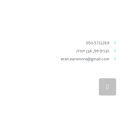
050-5711289
הבנים 96, אבן יהודה.
eran.earnmore@gmail.com